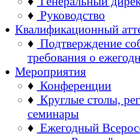
♦
Генеральный дире
♦
Руководство
Квалификационный атт
♦
Подтверждение со
требования о ежего
Мероприятия
♦
Конференции
♦
Круглые столы, ре
семинары
♦
Ежегодный Всерос