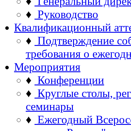
♦
Генеральный дире
♦
Руководство
Квалификационный атт
♦
Подтверждение со
требования о ежего
Мероприятия
♦
Конференции
♦
Круглые столы, ре
семинары
♦
Ежегодный Всерос