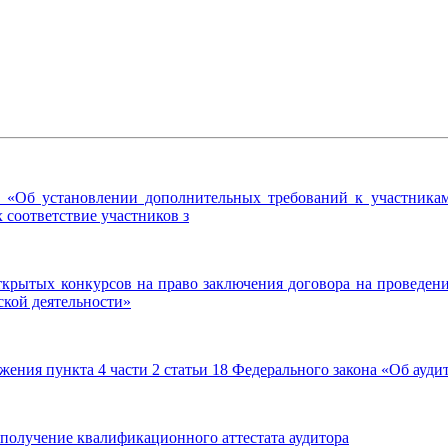
 «Об установлении дополнительных требований к участникам 
 соответствие участников з
рытых конкурсов на право заключения договора на проведение
ской деятельности»
ения пункта 4 части 2 статьи 18 Федерального закона «Об ауди
получение квалификационного аттестата аудитора