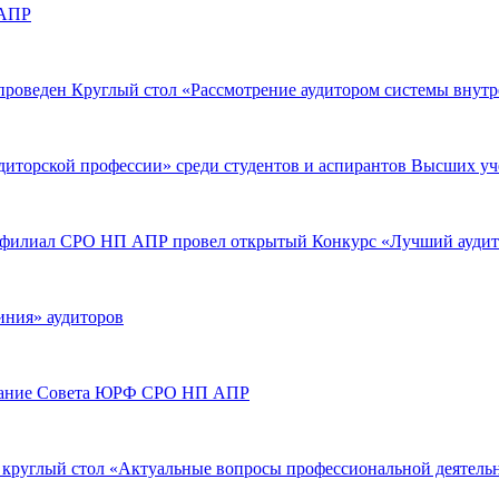
 АПР
роведен Круглый стол «Рассмотрение аудитором системы внутре
аудиторской профессии» среди студентов и аспирантов Высших 
ый филиал СРО НП АПР провел открытый Конкурс «Лучший аудит
линия» аудиторов
аседание Совета ЮРФ СРО НП АПР
 круглый стол «Актуальные вопросы профессиональной деятельн