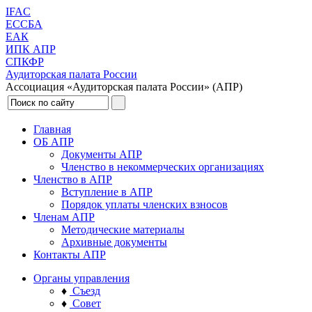
IFAC
ЕССБА
ЕАК
ИПК АПР
СПКФР
Аудиторская палата России
Ассоциация «Аудиторская палата России» (АПР)
Главная
ОБ АПР
Документы АПР
Членство в некоммерческих организациях
Членство в АПР
Вступление в АПР
Порядок уплаты членских взносов
Членам АПР
Методические материалы
Архивные документы
Контакты АПР
Органы управления
♦
Съезд
♦
Совет