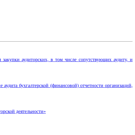
закупки аудиторских, в том числе сопутствующих аудиту, и
 аудита бухгалтерской (финансовой) отчетности организаций,
торской деятельности»