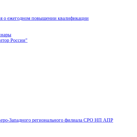
ия о ежегодном повышении квалификации
инары
итор России"
Северо-Западного регионального филиала СРО НП АПР