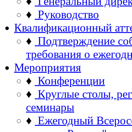
♦
Генеральный дире
♦
Руководство
Квалификационный атт
♦
Подтверждение со
требования о ежего
Мероприятия
♦
Конференции
♦
Круглые столы, ре
семинары
♦
Ежегодный Всерос