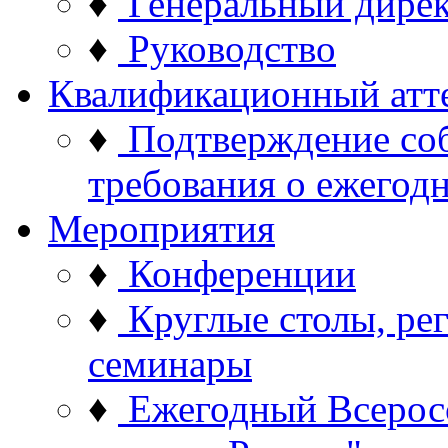
♦
Генеральный дире
♦
Руководство
Квалификационный атт
♦
Подтверждение со
требования о ежего
Мероприятия
♦
Конференции
♦
Круглые столы, ре
семинары
♦
Ежегодный Всерос