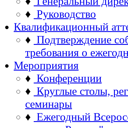
♦
Генеральный дире
♦
Руководство
Квалификационный атт
♦
Подтверждение со
требования о ежего
Мероприятия
♦
Конференции
♦
Круглые столы, ре
семинары
♦
Ежегодный Всерос