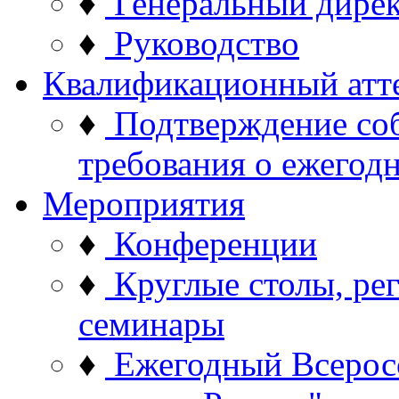
♦
Генеральный дире
♦
Руководство
Квалификационный атт
♦
Подтверждение со
требования о ежего
Мероприятия
♦
Конференции
♦
Круглые столы, ре
семинары
♦
Ежегодный Всерос