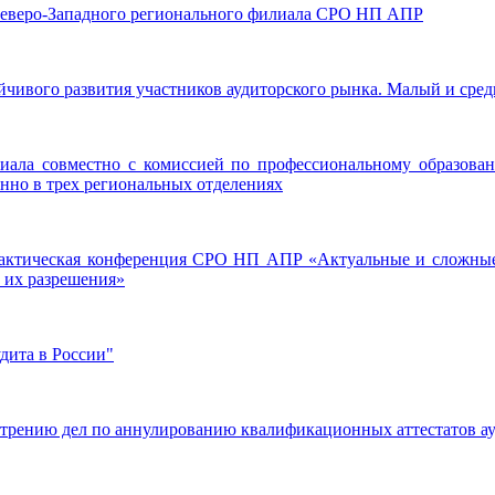
а Северо-Западного регионального филиала СРО НП АПР
ойчивого развития участников аудиторского рынка. Малый и сре
илиала совместно с комиссией по профессиональному образ
нно в трех региональных отделениях
практическая конференция СРО НП АПР «Актуальные и сложные 
а их разрешения»
дита в России"
смотрению дел по аннулированию квалификационных аттестатов а