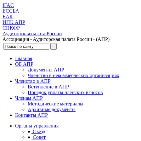
IFAC
ЕССБА
ЕАК
ИПК АПР
СПКФР
Аудиторская палата России
Ассоциация «Аудиторская палата России» (АПР)
Главная
ОБ АПР
Документы АПР
Членство в некоммерческих организациях
Членство в АПР
Вступление в АПР
Порядок уплаты членских взносов
Членам АПР
Методические материалы
Архивные документы
Контакты АПР
Органы управления
♦
Съезд
♦
Совет