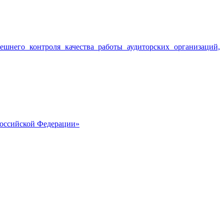
него контроля качества работы аудиторских организаций,
Российской Федерации»