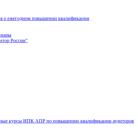
ия о ежегодном повышении квалификации
инары
итор России"
ыездные курсы ИПК АПР по повышению квалификации аудиторов