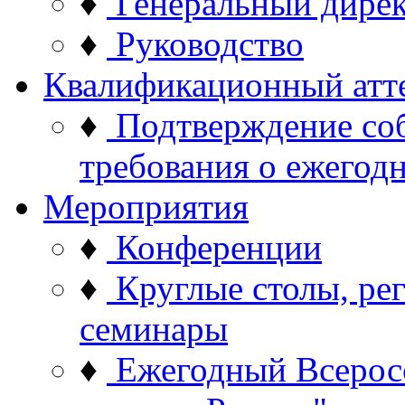
♦
Генеральный дире
♦
Руководство
Квалификационный атт
♦
Подтверждение со
требования о ежего
Мероприятия
♦
Конференции
♦
Круглые столы, ре
семинары
♦
Ежегодный Всерос