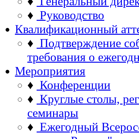
♦
Генеральный дире
♦
Руководство
Квалификационный атт
♦
Подтверждение со
требования о ежего
Мероприятия
♦
Конференции
♦
Круглые столы, ре
семинары
♦
Ежегодный Всерос