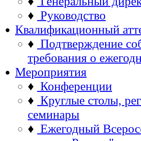
♦
Генеральный дире
♦
Руководство
Квалификационный атт
♦
Подтверждение со
требования о ежего
Мероприятия
♦
Конференции
♦
Круглые столы, ре
семинары
♦
Ежегодный Всерос