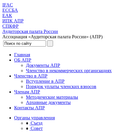
IFAC
ЕССБА
ЕАК
ИПК АПР
СПКФР
Аудиторская палата России
Ассоциация «Аудиторская палата России» (АПР)
Главная
ОБ АПР
Документы АПР
Членство в некоммерческих организациях
Членство в АПР
Вступление в АПР
Порядок уплаты членских взносов
Членам АПР
Методические материалы
Архивные документы
Контакты АПР
Органы управления
♦
Съезд
♦
Совет