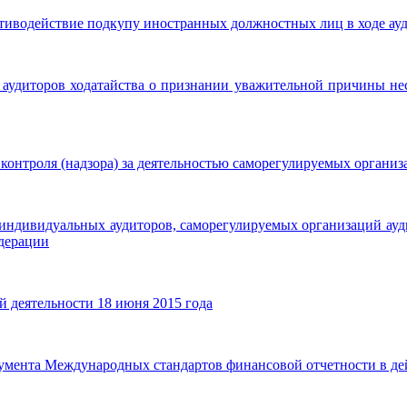
иводействие подкупу иностранных должностных лиц в ходе ауд
 аудиторов ходатайства о признании уважительной причины не
онтроля (надзора) за деятельностью саморегулируемых организ
, индивидуальных аудиторов, саморегулируемых организаций а
едерации
 деятельности 18 июня 2015 года
умента Международных стандартов финансовой отчетности в де