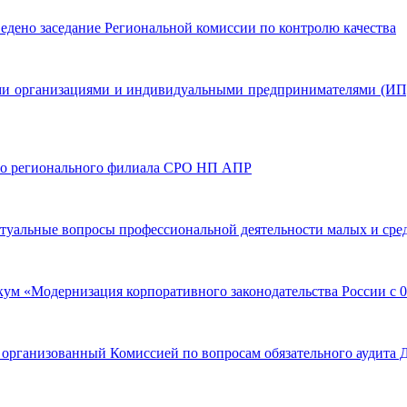
едено заседание Региональной комиссии по контролю качества
кими организациями и индивидуальными предпринимателями (ИП)
ного регионального филиала СРО НП АПР
"Актуальные вопросы профессиональной деятельности малых и ср
тикум «Модернизация корпоративного законодательства России с 0
тол, организованный Комиссией по вопросам обязательного ауд