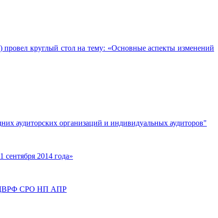
 провел круглый стол на тему: «Основные аспекты изменений
едних аудиторских организаций и индивидуальных аудиторов"
1 сентября 2014 года»
ита ДВРФ СРО НП АПР