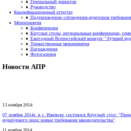
♦
Генеральный директор
♦
Руководство
Квалификационный аттестат
♦
Подтверждение соблюдения аудитором требован
Мероприятия
♦
Конференции
♦
Круглые столы, региональные конференции, сем
♦
Ежегодный Всероссийский конкурс "Лучший ауд
♦
Торжественные мероприятия
♦
Награждения
♦
Фотогалерея
Новости АПР
13 ноября 2014
07 ноября 2014г. в г. Ижевске состоялся Круглый стол: "Пр
аудируемого лица: новые требования законодательства"
11 ноября 2014