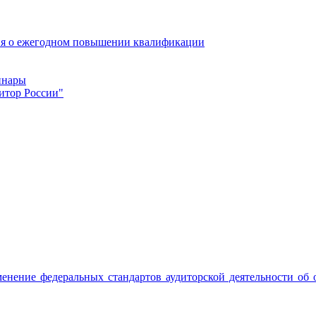
ия о ежегодном повышении квалификации
инары
итор России"
именение федеральных стандартов аудиторской деятельности об