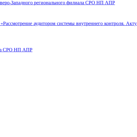
 Северо-Западного регионального филиала СРО НП АПР
му: «Рассмотрение аудитором системы внутреннего контроля. Ак
ета СРО НП АПР