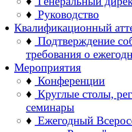
♦
Генеральный дире
♦
Руководство
Квалификационный атт
♦
Подтверждение со
требования о ежего
Мероприятия
♦
Конференции
♦
Круглые столы, ре
семинары
♦
Ежегодный Всерос