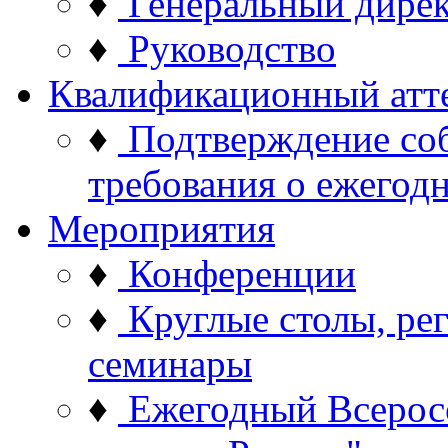
♦
Генеральный дире
♦
Руководство
Квалификационный атт
♦
Подтверждение со
требования о ежего
Мероприятия
♦
Конференции
♦
Круглые столы, ре
семинары
♦
Ежегодный Всерос