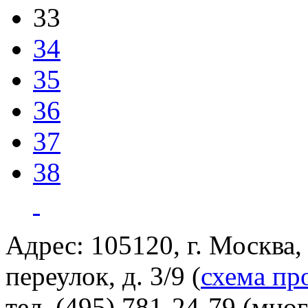
33
34
35
36
37
38
Адрес: 105120, г. Москва
переулок, д. 3/9 (
схема пр
тел. (495) 781-24-79 (мно