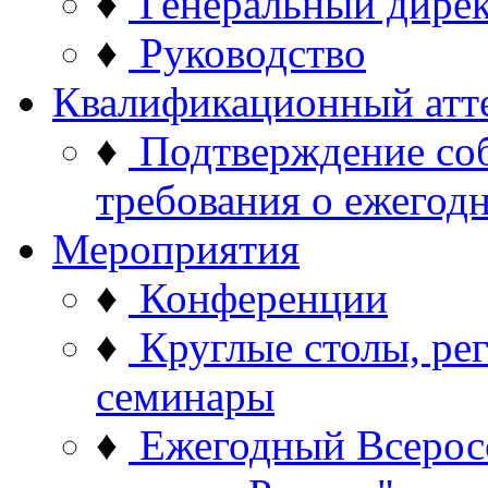
♦
Генеральный дире
♦
Руководство
Квалификационный атт
♦
Подтверждение со
требования о ежего
Мероприятия
♦
Конференции
♦
Круглые столы, ре
семинары
♦
Ежегодный Всерос