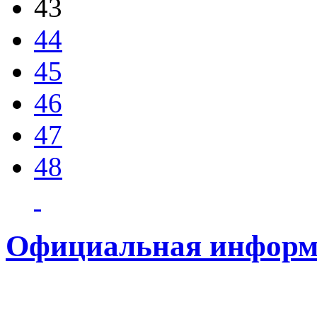
43
44
45
46
47
48
Официальная информ