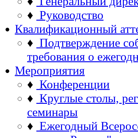
♦
Генеральный дире
♦
Руководство
Квалификационный атт
♦
Подтверждение со
требования о ежего
Мероприятия
♦
Конференции
♦
Круглые столы, ре
семинары
♦
Ежегодный Всерос