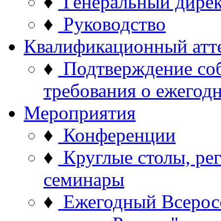
♦
Генеральный дире
♦
Руководство
Квалификационный атт
♦
Подтверждение со
требования о ежего
Мероприятия
♦
Конференции
♦
Круглые столы, ре
семинары
♦
Ежегодный Всерос