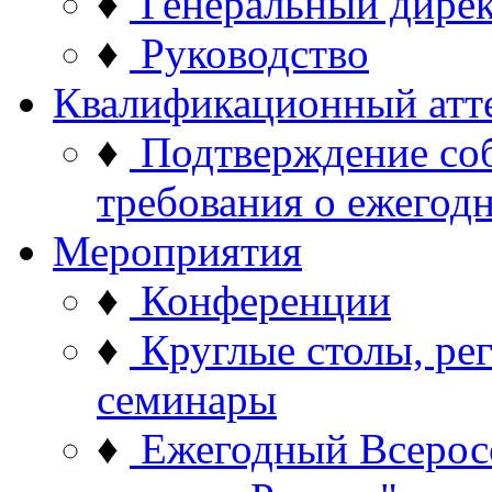
♦
Генеральный дире
♦
Руководство
Квалификационный атт
♦
Подтверждение со
требования о ежего
Мероприятия
♦
Конференции
♦
Круглые столы, ре
семинары
♦
Ежегодный Всерос