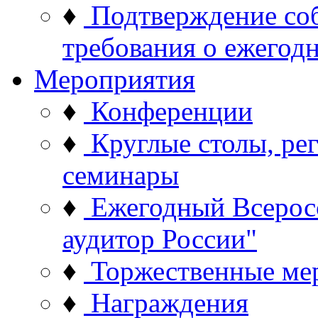
♦
Подтверждение со
требования о ежего
Мероприятия
♦
Конференции
♦
Круглые столы, ре
семинары
♦
Ежегодный Всерос
аудитор России"
♦
Торжественные ме
♦
Награждения