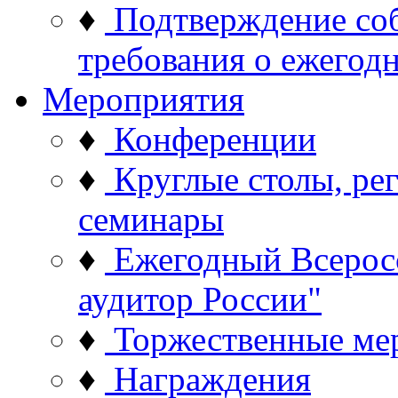
♦
Подтверждение со
требования о ежего
Мероприятия
♦
Конференции
♦
Круглые столы, ре
семинары
♦
Ежегодный Всерос
аудитор России"
♦
Торжественные ме
♦
Награждения