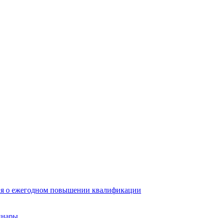
ия о ежегодном повышении квалификации
инары