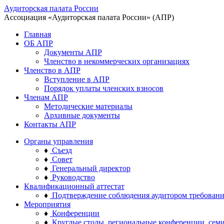
Аудиторская палата России
Ассоциация «Аудиторская палата России» (АПР)
Главная
ОБ АПР
Документы АПР
Членство в некоммерческих организациях
Членство в АПР
Вступление в АПР
Порядок уплаты членских взносов
Членам АПР
Методические материалы
Архивные документы
Контакты АПР
Органы управления
♦
Съезд
♦
Совет
♦
Генеральный директор
♦
Руководство
Квалификационный аттестат
♦
Подтверждение соблюдения аудитором требован
Мероприятия
♦
Конференции
♦
Круглые столы, региональные конференции, сем