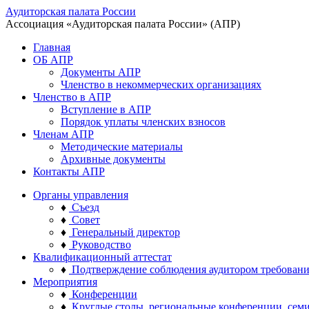
Аудиторская палата России
Ассоциация «Аудиторская палата России» (АПР)
Главная
ОБ АПР
Документы АПР
Членство в некоммерческих организациях
Членство в АПР
Вступление в АПР
Порядок уплаты членских взносов
Членам АПР
Методические материалы
Архивные документы
Контакты АПР
Органы управления
♦
Съезд
♦
Совет
♦
Генеральный директор
♦
Руководство
Квалификационный аттестат
♦
Подтверждение соблюдения аудитором требован
Мероприятия
♦
Конференции
♦
Круглые столы, региональные конференции, сем