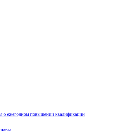
ия о ежегодном повышении квалификации
инары