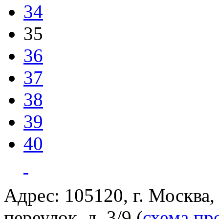
34
35
36
37
38
39
40
Адрес: 105120, г. Москва
переулок, д. 3/9 (
схема пр