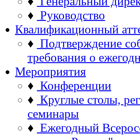
♦
Генеральный дире
♦
Руководство
Квалификационный атт
♦
Подтверждение со
требования о ежего
Мероприятия
♦
Конференции
♦
Круглые столы, ре
семинары
♦
Ежегодный Всерос