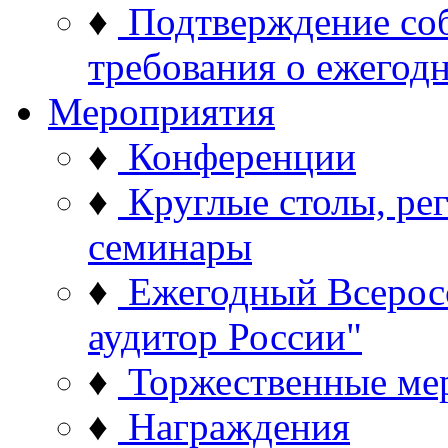
♦
Подтверждение со
требования о ежего
Мероприятия
♦
Конференции
♦
Круглые столы, ре
семинары
♦
Ежегодный Всерос
аудитор России"
♦
Торжественные ме
♦
Награждения