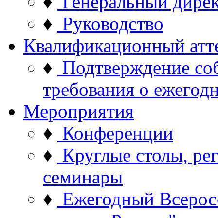
♦
Генеральный дире
♦
Руководство
Квалификационный атт
♦
Подтверждение со
требования о ежего
Мероприятия
♦
Конференции
♦
Круглые столы, ре
семинары
♦
Ежегодный Всерос