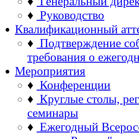
♦
Генеральный дире
♦
Руководство
Квалификационный атт
♦
Подтверждение со
требования о ежего
Мероприятия
♦
Конференции
♦
Круглые столы, ре
семинары
♦
Ежегодный Всерос