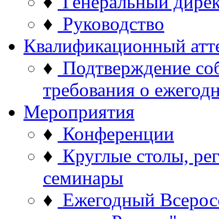
♦
Генеральный дире
♦
Руководство
Квалификационный атт
♦
Подтверждение со
требования о ежего
Мероприятия
♦
Конференции
♦
Круглые столы, ре
семинары
♦
Ежегодный Всерос