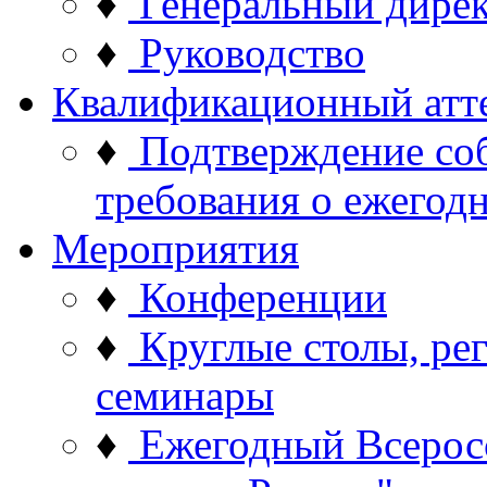
♦
Генеральный дире
♦
Руководство
Квалификационный атт
♦
Подтверждение со
требования о ежего
Мероприятия
♦
Конференции
♦
Круглые столы, ре
семинары
♦
Ежегодный Всерос