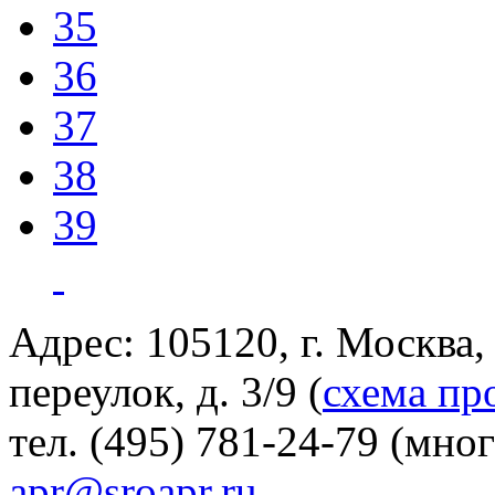
35
36
37
38
39
Адрес: 105120, г. Москва
переулок, д. 3/9 (
схема пр
тел. (495) 781-24-79 (мно
apr@sroapr.ru