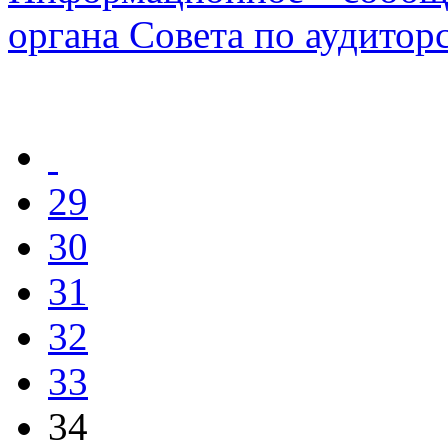
органа Совета по аудитор
29
30
31
32
33
34