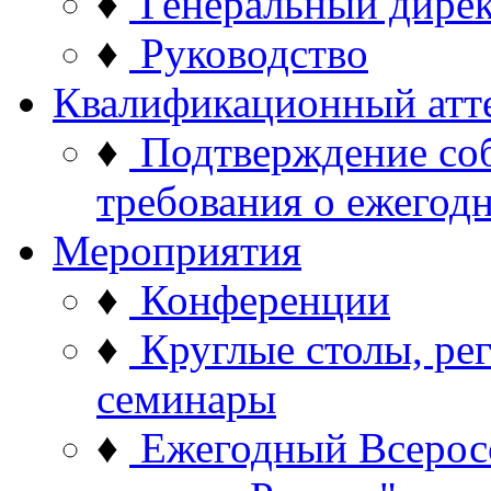
♦
Генеральный дире
♦
Руководство
Квалификационный атт
♦
Подтверждение со
требования о ежего
Мероприятия
♦
Конференции
♦
Круглые столы, ре
семинары
♦
Ежегодный Всерос