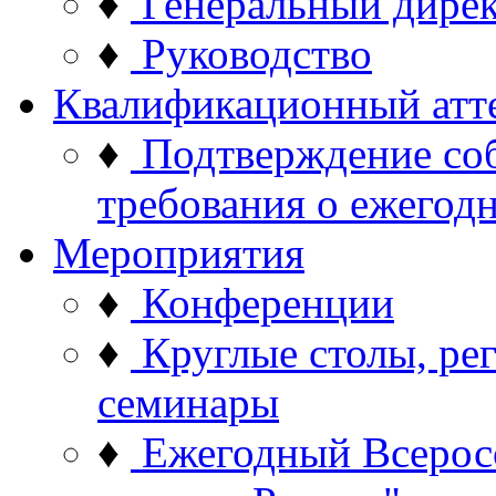
♦
Генеральный дире
♦
Руководство
Квалификационный атт
♦
Подтверждение со
требования о ежего
Мероприятия
♦
Конференции
♦
Круглые столы, ре
семинары
♦
Ежегодный Всерос