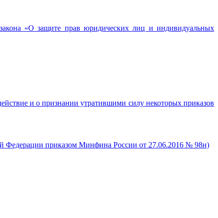
 закона «О защите прав юридических лиц и индивидуальных
ействие и о признании утратившими силу некоторых приказов
й Федерации приказом Минфина России от 27.06.2016 № 98н)