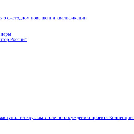
ия о ежегодном повышении квалификации
инары
итор России"
ыступил на круглом столе по обсуждению проекта Концепции д