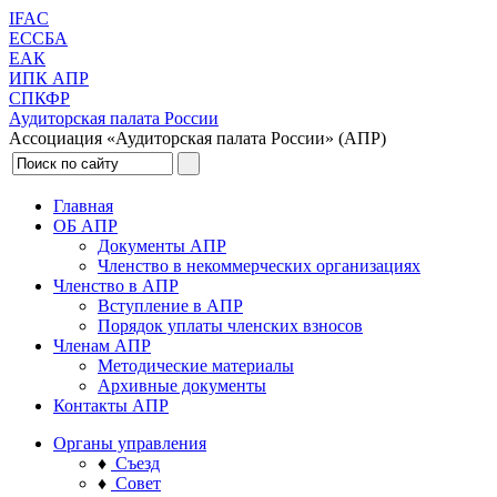
IFAC
ЕССБА
ЕАК
ИПК АПР
СПКФР
Аудиторская палата России
Ассоциация «Аудиторская палата России» (АПР)
Главная
ОБ АПР
Документы АПР
Членство в некоммерческих организациях
Членство в АПР
Вступление в АПР
Порядок уплаты членских взносов
Членам АПР
Методические материалы
Архивные документы
Контакты АПР
Органы управления
♦
Съезд
♦
Совет