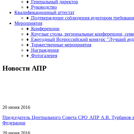
♦
Генеральный директор
♦
Руководство
Квалификационный аттестат
♦
Подтверждение соблюдения аудитором требован
Мероприятия
♦
Конференции
♦
Круглые столы, региональные конференции, сем
♦
Ежегодный Всероссийский конкурс "Лучший ауд
♦
Торжественные мероприятия
♦
Награждения
♦
Фотогалерея
Новости АПР
20 июня 2016
Председатель Центрального Совета СРО АПР А.В. Турбанов в
Федерации
20 июня 2016