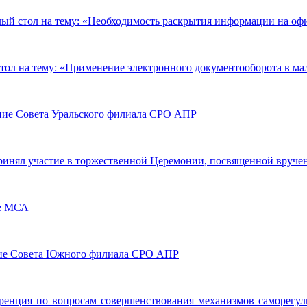
й стол на тему: «Необходимость раскрытия информации на офи
ол на тему: «Применение электронного документооборота в ма
ание Совета Уральского филиала СРО АПР
ринял участие в торжественной Церемонии, посвященной вруч
ме МСА
ание Совета Южного филиала СРО АПР
еренция по вопросам совершенствования механизмов саморегул