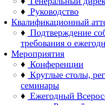
♦
Генеральный дире
♦
Руководство
Квалификационный атт
♦
Подтверждение со
требования о ежего
Мероприятия
♦
Конференции
♦
Круглые столы, ре
семинары
♦
Ежегодный Всерос