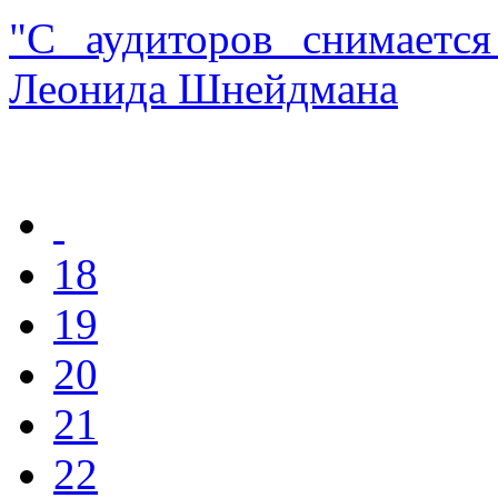
"С аудиторов снимаетс
Леонида Шнейдмана
18
19
20
21
22