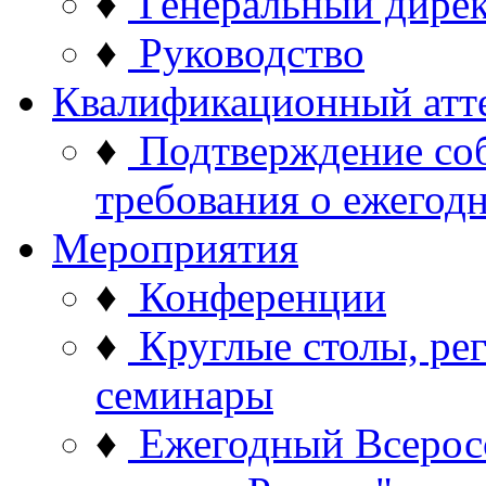
♦
Генеральный дире
♦
Руководство
Квалификационный атт
♦
Подтверждение со
требования о ежего
Мероприятия
♦
Конференции
♦
Круглые столы, ре
семинары
♦
Ежегодный Всерос