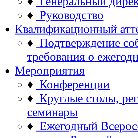
♦
Генеральный дире
♦
Руководство
Квалификационный атт
♦
Подтверждение со
требования о ежего
Мероприятия
♦
Конференции
♦
Круглые столы, ре
семинары
♦
Ежегодный Всерос