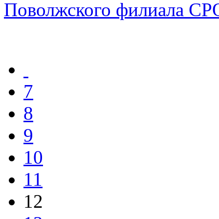
Поволжского филиала С
7
8
9
10
11
12