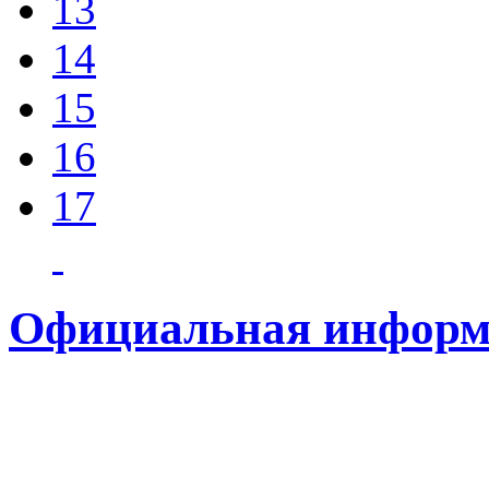
13
14
15
16
17
Официальная информ