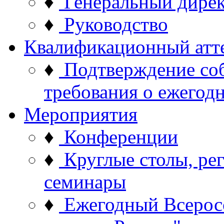
♦
Генеральный дире
♦
Руководство
Квалификационный атт
♦
Подтверждение со
требования о ежего
Мероприятия
♦
Конференции
♦
Круглые столы, ре
семинары
♦
Ежегодный Всерос