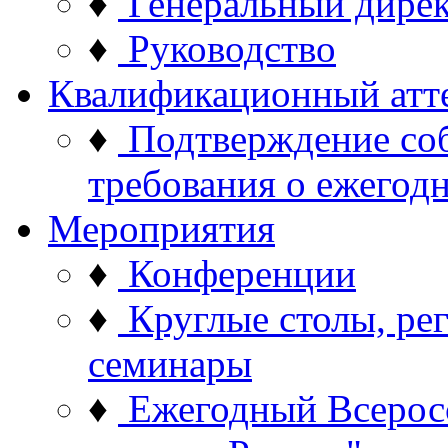
♦
Генеральный дире
♦
Руководство
Квалификационный атт
♦
Подтверждение со
требования о ежего
Мероприятия
♦
Конференции
♦
Круглые столы, ре
семинары
♦
Ежегодный Всерос