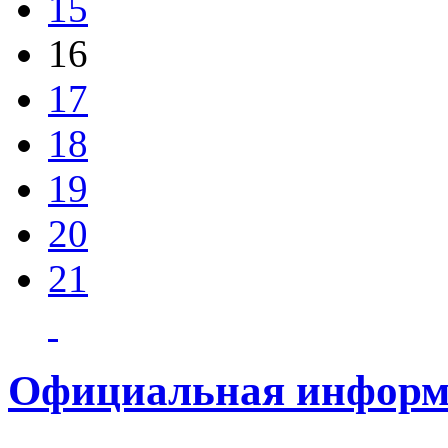
15
16
17
18
19
20
21
Официальная информ