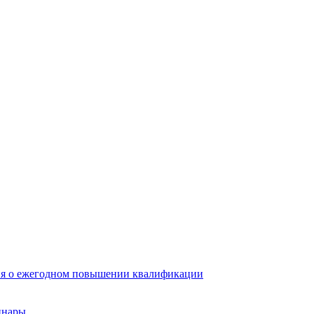
ия о ежегодном повышении квалификации
инары