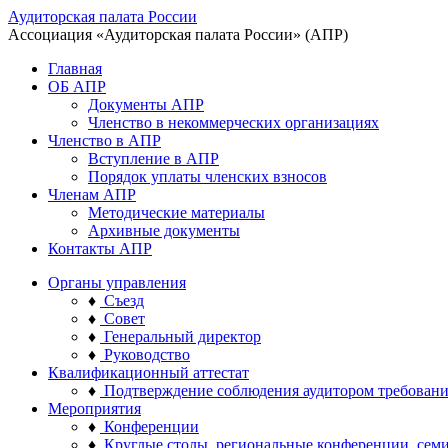
Аудиторская палата России
Ассоциация «Аудиторская палата России» (АПР)
Главная
ОБ АПР
Документы АПР
Членство в некоммерческих организациях
Членство в АПР
Вступление в АПР
Порядок уплаты членских взносов
Членам АПР
Методические материалы
Архивные документы
Контакты АПР
Органы управления
♦
Съезд
♦
Совет
♦
Генеральный директор
♦
Руководство
Квалификационный аттестат
♦
Подтверждение соблюдения аудитором требован
Мероприятия
♦
Конференции
♦
Круглые столы, региональные конференции, сем