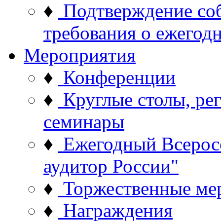
♦
Подтверждение со
требования о ежего
Мероприятия
♦
Конференции
♦
Круглые столы, ре
семинары
♦
Ежегодный Всерос
аудитор России"
♦
Торжественные ме
♦
Награждения