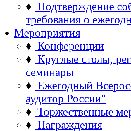
♦
Подтверждение со
требования о ежего
Мероприятия
♦
Конференции
♦
Круглые столы, ре
семинары
♦
Ежегодный Всерос
аудитор России"
♦
Торжественные ме
♦
Награждения