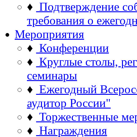
♦
Подтверждение со
требования о ежего
Мероприятия
♦
Конференции
♦
Круглые столы, ре
семинары
♦
Ежегодный Всерос
аудитор России"
♦
Торжественные ме
♦
Награждения