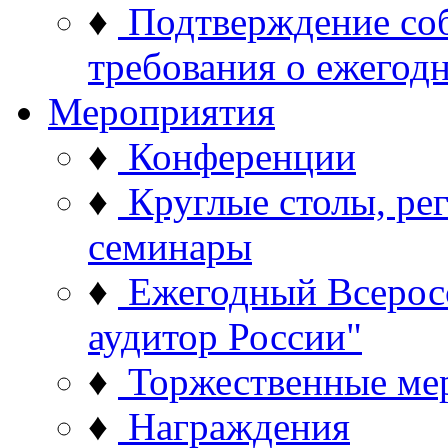
♦
Подтверждение со
требования о ежего
Мероприятия
♦
Конференции
♦
Круглые столы, ре
семинары
♦
Ежегодный Всерос
аудитор России"
♦
Торжественные ме
♦
Награждения