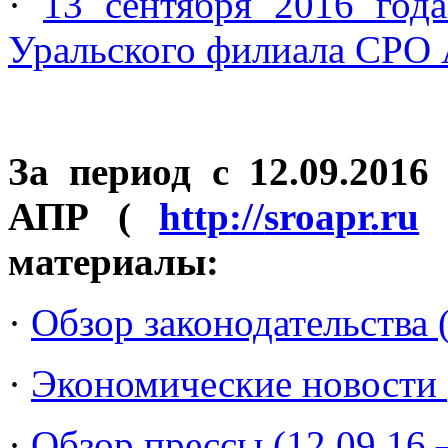
·
13 сентября 2016 года
Уральского филиала СРО
За период с 12.09.2016
АПР (
http
://
sroapr
.
ru
)
материалы:
·
Обзор законодательства (
·
Экономические новости (
·
Обзор прессы (12.09.16 –