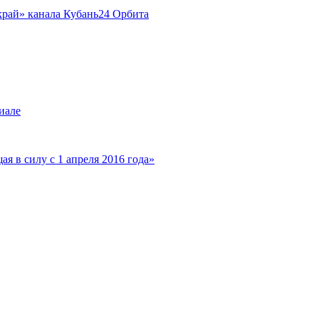
край» канала Кубань24 Орбита
иале
я в силу с 1 апреля 2016 года»