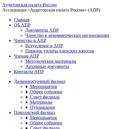
Аудиторская палата России
Ассоциация «Аудиторская палата России» (АПР)
Главная
ОБ АПР
Документы АПР
Членство в некоммерческих организациях
Членство в АПР
Вступление в АПР
Порядок уплаты членских взносов
Членам АПР
Методические материалы
Архивные документы
Контакты АПР
Дальневосточный филиал
♦
Мероприятия
♦
Общее собрание
♦
Совет филиала
♦
Материалы
♦
Публикации
Поволжский филиал
♦
Мероприятия
♦
Общее собрание
♦
Совет филиала