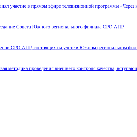
нял участие в прямом эфире телевизионной программы «Через 
 заседание Совета Южного регионального филиала СРО АПР
членов СРО АПР, состоящих на учете в Южном региональном фил
овая методика проведения внешнего контроля качества, вступающа