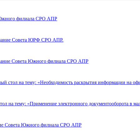
а Южного филиала СРО АПР
седание Совета ЮРФ СРО АПР.
аседание Совета Южного филиала СРО АПР
й стол на тему: «Необходимость раскрытия информации на офи
ол на тему: «Применение электронного документооборота в ма
ание Совета Южного филиала СРО АПР