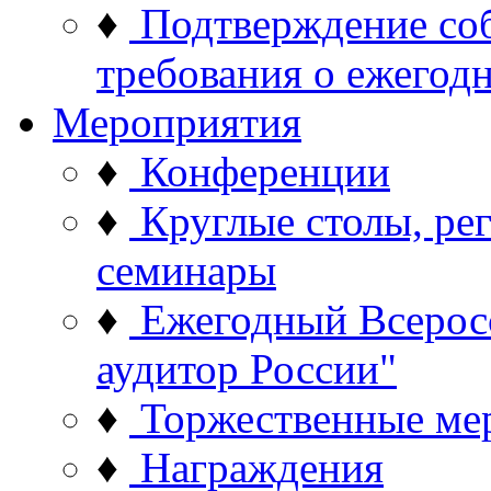
♦
Подтверждение со
требования о ежего
Мероприятия
♦
Конференции
♦
Круглые столы, ре
семинары
♦
Ежегодный Всерос
аудитор России"
♦
Торжественные ме
♦
Награждения