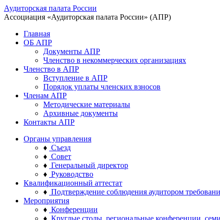
Аудиторская палата России
Ассоциация «Аудиторская палата России» (АПР)
Главная
ОБ АПР
Документы АПР
Членство в некоммерческих организациях
Членство в АПР
Вступление в АПР
Порядок уплаты членских взносов
Членам АПР
Методические материалы
Архивные документы
Контакты АПР
Органы управления
♦
Съезд
♦
Совет
♦
Генеральный директор
♦
Руководство
Квалификационный аттестат
♦
Подтверждение соблюдения аудитором требован
Мероприятия
♦
Конференции
♦
Круглые столы, региональные конференции, сем