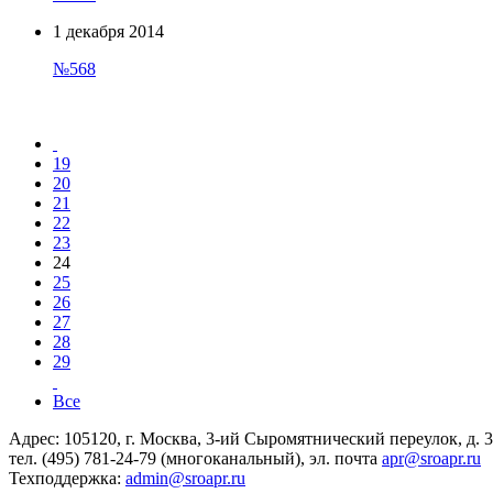
1 декабря 2014
№568
19
20
21
22
23
24
25
26
27
28
29
Все
Адрес: 105120, г. Москва, 3-ий Сыромятнический переулок, д. 3/
тел. (495) 781-24-79 (многоканальный), эл. почта
apr@sroapr.ru
Техподдержка:
admin@sroapr.ru