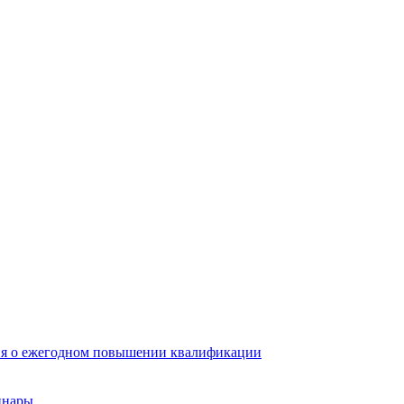
ия о ежегодном повышении квалификации
инары