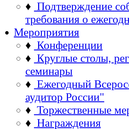
♦
Подтверждение со
требования о ежего
Мероприятия
♦
Конференции
♦
Круглые столы, ре
семинары
♦
Ежегодный Всерос
аудитор России"
♦
Торжественные ме
♦
Награждения