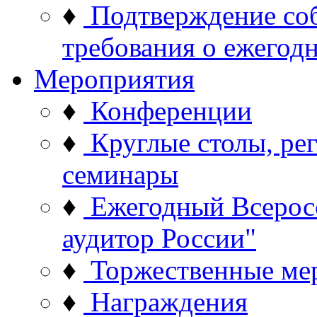
♦
Подтверждение со
требования о ежего
Мероприятия
♦
Конференции
♦
Круглые столы, ре
семинары
♦
Ежегодный Всерос
аудитор России"
♦
Торжественные ме
♦
Награждения