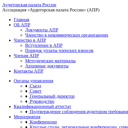
Аудиторская палата России
Ассоциация «Аудиторская палата России» (АПР)
Главная
ОБ АПР
Документы АПР
Членство в некоммерческих организациях
Членство в АПР
Вступление в АПР
Порядок уплаты членских взносов
Членам АПР
Методические материалы
Архивные документы
Контакты АПР
Органы управления
♦
Съезд
♦
Совет
♦
Генеральный директор
♦
Руководство
Квалификационный аттестат
♦
Подтверждение соблюдения аудитором требован
Мероприятия
♦
Конференции
♦
Круглые столы, региональные конференции, сем