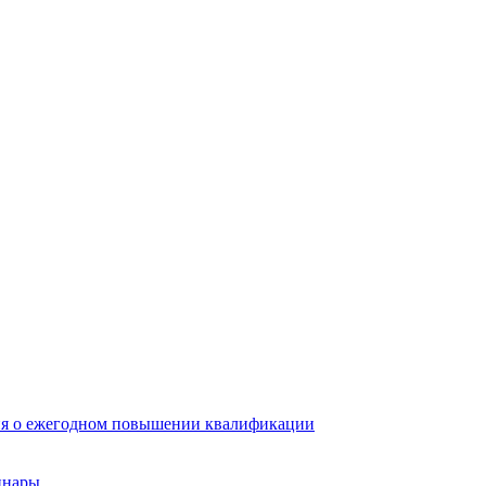
ия о ежегодном повышении квалификации
инары