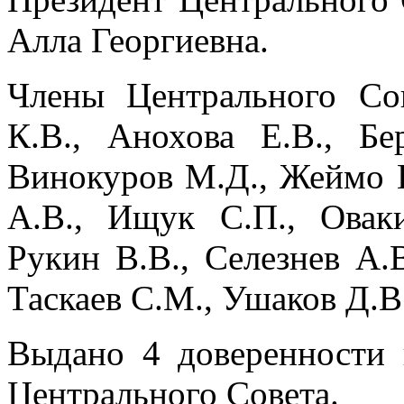
Алла Георгиевна.
Члены Центрального С
К.В., Анохова Е.В., Бе
Винокуров М.Д., Жеймо Ю
А.В., Ищук С.П., Овак
Рукин В.В., Селезнев А.В
Таскаев С.М., Ушаков Д.В
Выдано 4 доверенности 
Центрального Совета.