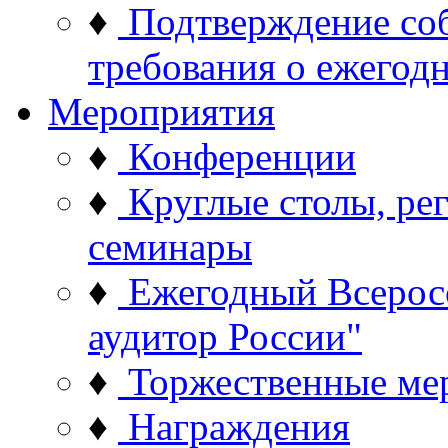
♦
Подтверждение со
требования о ежего
Мероприятия
♦
Конференции
♦
Круглые столы, ре
семинары
♦
Ежегодный Всерос
аудитор России"
♦
Торжественные ме
♦
Награждения