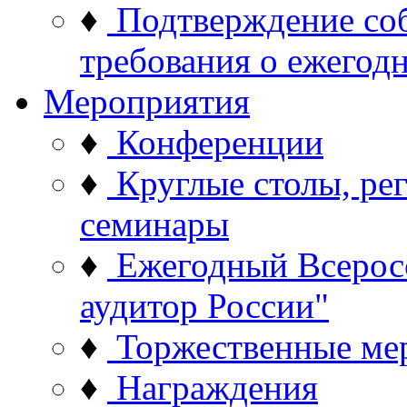
♦
Подтверждение со
требования о ежего
Мероприятия
♦
Конференции
♦
Круглые столы, ре
семинары
♦
Ежегодный Всерос
аудитор России"
♦
Торжественные ме
♦
Награждения