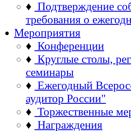
♦
Подтверждение со
требования о ежего
Мероприятия
♦
Конференции
♦
Круглые столы, ре
семинары
♦
Ежегодный Всерос
аудитор России"
♦
Торжественные ме
♦
Награждения